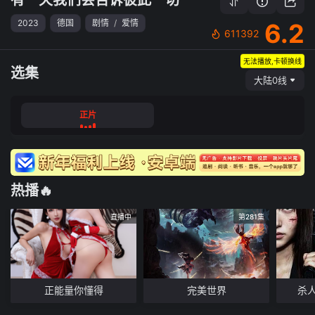
2023
德国
剧情
/
爱情
6.2
611392
无法播放,卡顿换线
选集
大陆0线
正片
热播🔥
直播中
第281集
正能量你懂得
完美世界
杀