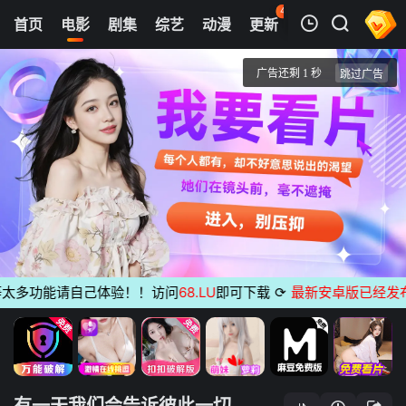
40
首页
电影
剧集
综艺
动漫
更新
热榜
APP
我的观影记录
有一天我们会告诉彼此一切
正片
清空
多功能请自己体验！！访问
68.LU
即可下载
⟳
最新安卓版已经发布
无
有一天我们会告诉彼此一切