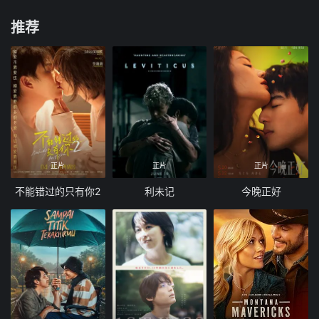
推荐
正片
正片
正片
不能错过的只有你2
利未记
今晚正好