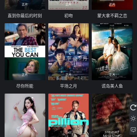
正片
正片
正片
直到你最后的时刻
初吻
蒙大拿不羁之恋
正片
正片
正片
尽你所能
平场之月
谎岛美人鱼