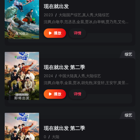
现在就出发
2023
/
大陆
国产综艺,真人秀,大陆综艺
沈腾,白敬亭,范丞丞,金晨,贾冰,白举纲,贾乃亮,艾伦,周也,魏大勋,刘昊然
详情
播放
第10期上
综艺
现在就出发 第二季
2024
/
中国大陆
真人秀,大陆综艺
沈腾,白敬亭,金晨,贾冰,胡先煦,宋亚轩,王安宇,黄景瑜,姜妍
详情
播放
游戏特辑
综艺
现在就出发 第二季
0
/
大陆