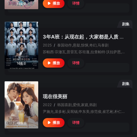
详情
播放
13集全
剧集
3年A班：从现在起，大家都是人质 泰国版
2025
/
泰国
动作,悬疑,惊悚,奇幻,马泰剧
苏帕西·宗澈瓦,普雷瓦·苏坦蓬,拉查帕特·沃拉萨恩,詹尼斯·奥普拉斯特,西瓦·詹隆库,平贲·帕尼同通隆,玛西敦·皮木颂克朗,琨吉乐娜·英塔拉信,
详情
播放
16集全
剧集
现在很美丽
2022
/
韩国
喜剧,爱情,家庭,韩剧
尹施允,裴多彬,吴珉锡,申东美,徐范俊,崔艺彬,朴仁焕,朴相元,金惠玉,潘孝贞,朴智英,卞宇民,金江珉,鲜于龙女,金艺玲,车烨,玄朱妮,李珠实,裴格林,李贤镇,裴优熙
详情
播放
49集全