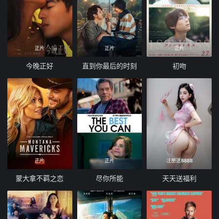
正片
正片
正片
今晚正好
直到你最后的时刻
初吻
正片
正片
注册送8888
蒙大拿不羁之恋
尽你所能
天天送福利