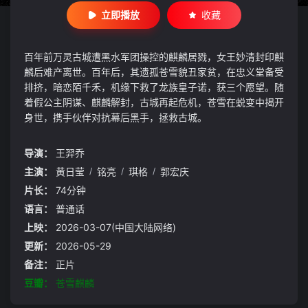
立即播放
收藏
百年前万灵古城遭黑水军团操控的麒麟居戮，女王妙清封印麒
麟后难产离世。百年后，其遗孤苍雪貌丑家贫，在忠义堂备受
排挤，暗恋陌千禾，机缘下救了龙族皇子诺，获三个愿望。随
着假公主阴谋、麒麟解封，古城再起危机，苍雪在蜕变中揭开
身世，携手伙伴对抗幕后黑手，拯救古城。
导演：
王羿乔
主演：
黄日莹
/
铭亮
/
琪格
/
郭宏庆
片长：
74分钟
语言：
普通话
上映：
2026-03-07(中国大陆网络)
更新：
2026-05-29
备注：
正片
豆瓣：
苍雪麒麟