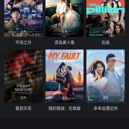
正片
正片
正片
平场之月
谎岛美人鱼
后座
正片
正片
正片
直到天亮
我的错误：伦敦版
多幸运遇见你