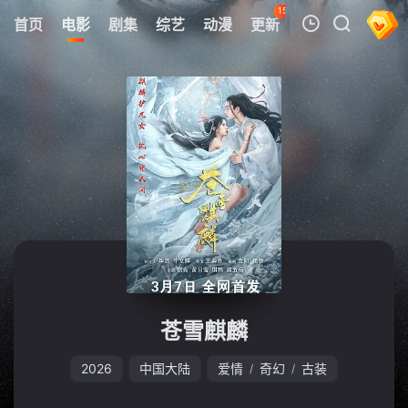
150
首页
电影
剧集
综艺
动漫
更新
热榜
APP
我的观影记录
暂无观看影片的记录
苍雪麒麟
2026
中国大陆
爱情
奇幻
古装
/
/