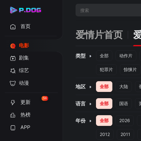
首页
爱情片首页
电影
类型
全部
动作片
剧集
犯罪片
惊悚片
综艺
动漫
地区
全部
大陆
56
更新
语言
全部
国语
热榜
年份
全部
2026
APP
2012
2011