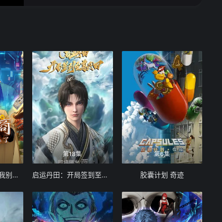
16
17
18
19
20
21
22
23
24
25
26
27
28
29
30
31
32
33
34
35
36
第18集
第6集
37
38
39
神级奸商：全服求我别薅了 动态漫画
启运丹田：开局签到至尊丹田
胶囊计划 奇迹
40
41
42
43
44
45