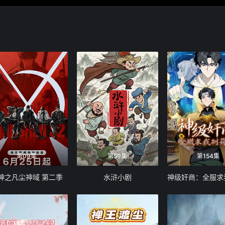
第09集
第59集
第154集
神之凡尘神域 第二季
水浒小剧