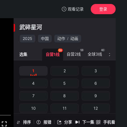
观看记录
登录
我的观影记录
武碎星河
武碎星河
1
2025
中国
动作
动画
/
清空
59
60
60
59
自营2线
全球3线
大陆0线
选集
自营1线
武碎星河 -1
1
2
3
手机扫一扫继续看
4
5
6
7
8
9
10
11
12
13
14
15
排序
报错
分享
下一集
手机看