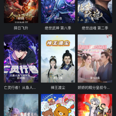
第6集
第86集
第13集
择日飞升
绝世武神 第八季
绝世战魂 第二季
第95集
第122集
第143集
亡灵行者！从鱼人地下城开始 动态漫画
禅王渡尘
娇娇的精分皇叔今天又吃醋了