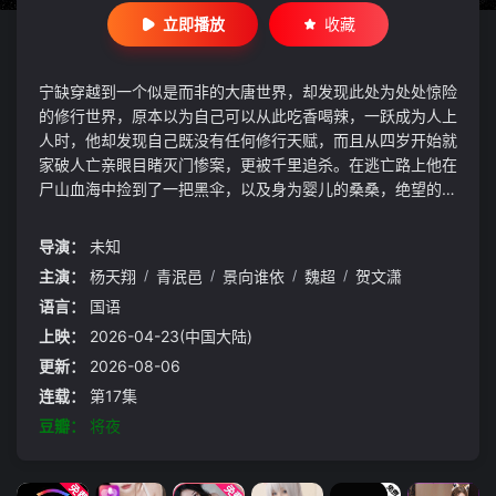
立即播放
收藏
宁缺穿越到一个似是而非的大唐世界，却发现此处为处处惊险
的修行世界，原本以为自己可以从此吃香喝辣，一跃成为人上
人时，他却发现自己既没有任何修行天赋，而且从四岁开始就
家破人亡亲眼目睹灭门惨案，更被千里追杀。在逃亡路上他在
尸山血海中捡到了一把黑伞，以及身为婴儿的桑桑，绝望的他
找到了活下去的动力，不甘心向命运低头的他带着这把大黑伞
和桑桑开始了惊心动魄的逆袭之路。
导演：
未知
主演：
杨天翔
/
青泯邑
/
景向谁依
/
魏超
/
贺文潇
语言：
国语
上映：
2026-04-23(中国大陆)
更新：
2026-08-06
连载：
第17集
豆瓣：
将夜