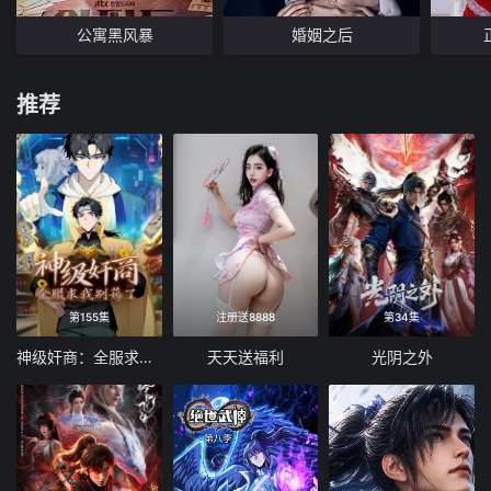
公寓黑风暴
婚姻之后
推荐
第155集
注册送8888
第34集
神级奸商：全服求我别薅了 动态漫画
天天送福利
光阴之外