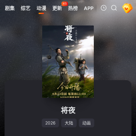
45
剧集
综艺
动漫
更新
热榜
APP
我的观影记录
暂无观看影片的记录
将夜
2026
大陆
动画