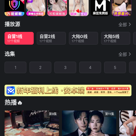
播放源
全部
自营1线
自营2线
大陆0线
大陆5线
17个视频
17个视频
17个视频
17个视频
选集
全部
1
2
3
4
5
热播🔥
第9集
第11集