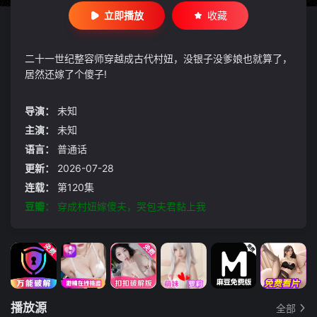
立即播放
收藏
二十一世纪整容师穿越成古代村妞，没银子没爹娘也就算了，
居然还嫁了个傻子!
导演：
未知
主演：
未知
语言：
普通话
更新：
2026-07-28
连载：
第120集
豆瓣：
穿成村妞嫁傻夫，哭包夫君黏上我
播放源
全部