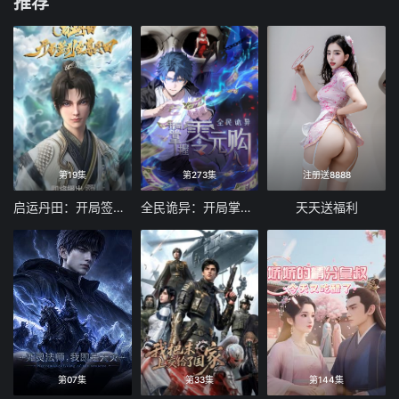
推荐
第19集
第273集
注册送8888
启运丹田：开局签到至尊丹田
全民诡异：开局掌握零元购
天天送福利
第07集
第33集
第144集