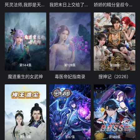
死灵法师,我即是天灾(2026)
我把末日上交给了国家
娇娇的精分皇叔今天又吃醋了
第144集
第128集
第23集
魔道重生的女武神
毒医帝妃指南录
搜神记（2026）
第123集
第87集
第389集