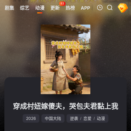
83
剧集
综艺
动漫
更新
热榜
APP
我的观影记录
暂无观看影片的记录
穿成村妞嫁傻夫，哭包夫君黏上我
2026
中国大陆
逆袭
恋爱
动漫
/
/