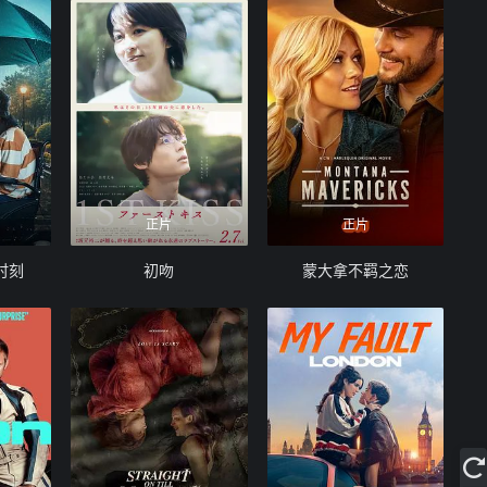
正片
正片
时刻
初吻
蒙大拿不羁之恋