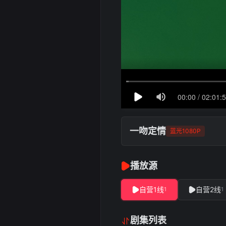
一吻定情
蓝光1080P
播放源
自营1线
自营2线
1
1
剧集列表