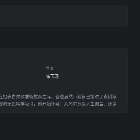
导演
陈玉珊
在她表白失败准备放弃之际，爸爸居然带着自己搬进了直树家
观的无畏精神吸引，他开始怀疑：湘琴究竟是人生偏差、还是自