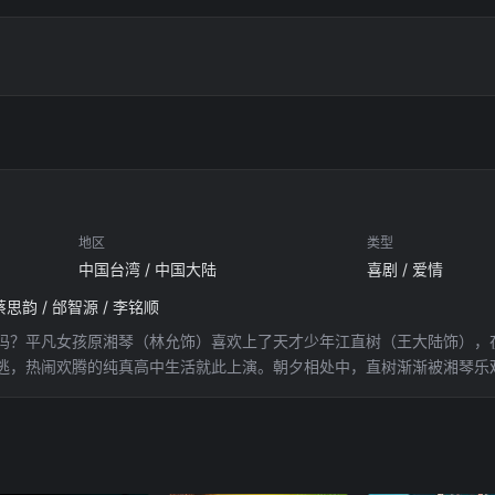
地区
类型
中国台湾 / 中国大陆
喜剧 / 爱情
 蔡思韵 / 邰智源 / 李铭顺
吗？平凡女孩原湘琴（林允饰）喜欢上了天才少年江直树（王大陆饰），
逃，热闹欢腾的纯真高中生活就此上演。朝夕相处中，直树渐渐被湘琴乐