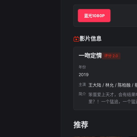
蓝光1080P
影片信息
一吻定情
评分 2.0
年份
2019
主演
王大陆 / 林允 / 陈柏融 /
简介
笨蛋爱上天才，会有结果
里？！一个猛追，一个猛
己的命中注定?
推荐