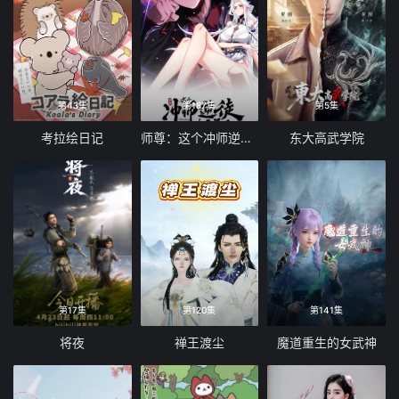
第43集
第187集
第5集
考拉绘日记
师尊：这个冲师逆徒才不是圣子 动态漫画
东大高武学院
第17集
第120集
第141集
将夜
禅王渡尘
魔道重生的女武神