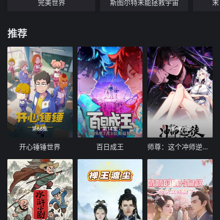
完美世界
斯图尔特未能拯救宇宙
末
推荐
第66集
第14集
第187集
开心锤锤世界
百日成王
师尊：这个冲师逆徒才不是圣子 动态漫画