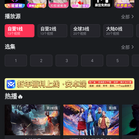
播放源
全部
自营1线
自营2线
全球3线
大陆0线
13个视频
13个视频
20个视频
20个视频
选集
全部
1
2
3
4
5
热播🔥
第281集
第3集