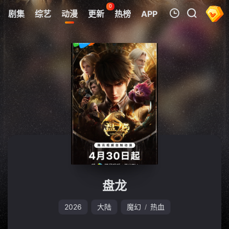
0
剧集
综艺
动漫
更新
热榜
APP
我的观影记录
暂无观看影片的记录
盘龙
2026
大陆
魔幻
热血
/