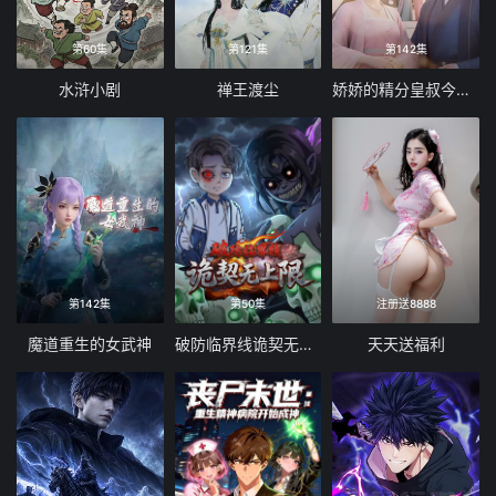
第60集
第121集
第142集
水浒小剧
禅王渡尘
娇娇的精分皇叔今天又吃醋了
第142集
第50集
注册送8888
魔道重生的女武神
破防临界线诡契无上限
天天送福利