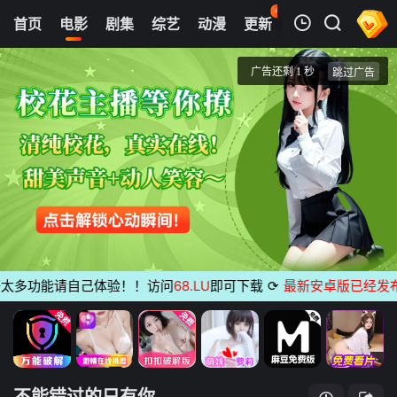
45
首页
电影
剧集
综艺
动漫
更新
热榜
APP
我的观影记录
不能错过的只有你
正片
清空
多功能请自己体验！！访问
68.LU
即可下载
⟳
最新安卓版已经发布
无
不能错过的只有你