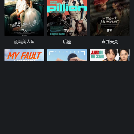
正片
正片
正片
谎岛美人鱼
后座
直到天亮
正片
正片
正片
我的错误：伦敦版
多幸运遇见你
走心男