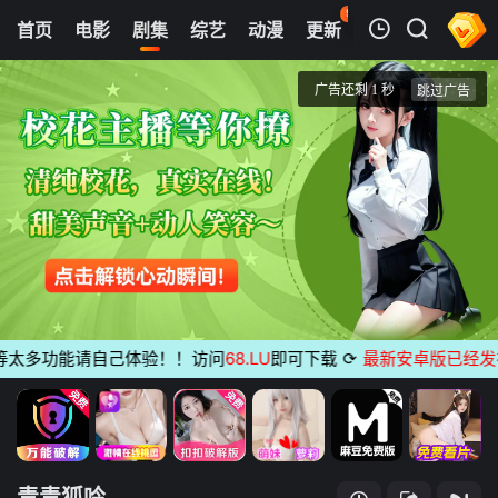
95
首页
电影
剧集
综艺
动漫
更新
热榜
APP
我的观影记录
青青狐吟
1
清空
多功能请自己体验！！访问
68.LU
即可下载
⟳
最新安卓版已经发布
无
青青狐吟