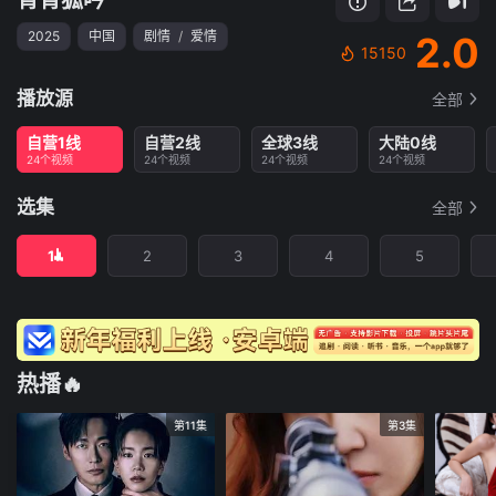
2025
中国
剧情
/
爱情
2.0
15150
播放源
全部
自营1线
自营2线
全球3线
大陆0线
24个视频
24个视频
24个视频
24个视频
选集
全部
1
2
3
4
5
热播🔥
第11集
第3集