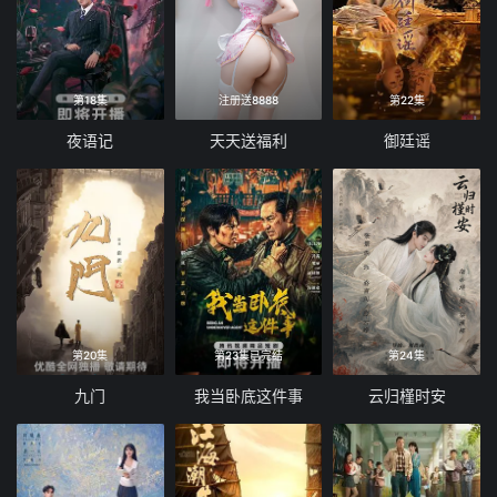
第18集
注册送8888
第22集
夜语记
天天送福利
御廷谣
第20集
第23集已完结
第24集
九门
我当卧底这件事
云归槿时安