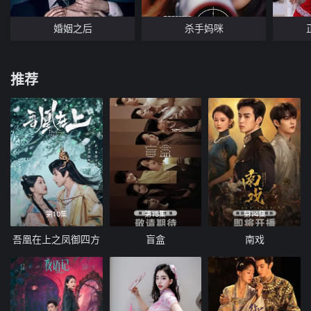
婚姻之后
杀手妈咪
推荐
第10集
第13集
第14集
吾凰在上之凤御四方
盲盒
南戏