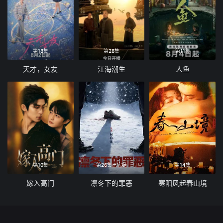
第18集
第28集
第11集
天才，女友
江海潮生
人鱼
第10集
第26集已完结
第14集
嫁入高门
凛冬下的罪恶
寒阳风起春山境