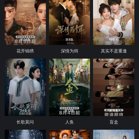
第04集
第8集
16集全
花开锦绣
深情为饵
其实不是重逢
24集全
第13集
第15集
长歌莫问
人鱼
盲盒