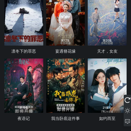
26集全
第12集
第20集
凛冬下的罪恶
宴遇簪花缘
天才，女友
第19集
第23集已完结
21集全
夜语记
我当卧底这件事
如约而至