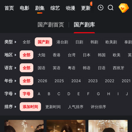
84
首页
电影
剧集
综艺
动漫
更新
热榜
APP
我的观影记录
国产剧首页
国产剧库
类型
全部
国产剧
港台剧
日剧
韩剧
欧美剧
泰剧
地区
全部
大陆
香港
台湾
日本
韩国
欧美
英
语言
全部
国语
英语
粤语
韩语
日语
西班牙
暂无观看影片的记录
年份
全部
2026
2025
2024
2023
2022
2021
字母
字母
A
B
C
D
E
F
G
H
I
J
排序
添加时间
更新时间
人气排序
评分排序