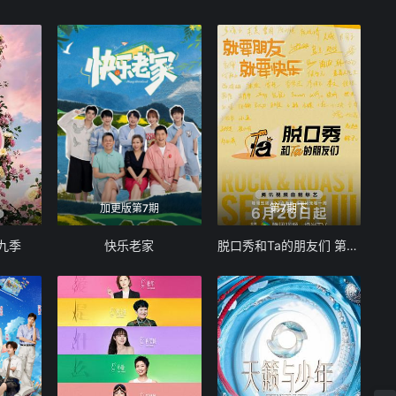
加更版第7期
第7期下
九季
快乐老家
脱口秀和Ta的朋友们 第三季