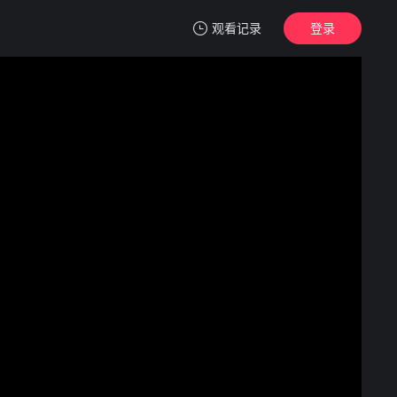
观看记录
登录
我的观影记录
情来情往李珉廷
第1期
清空