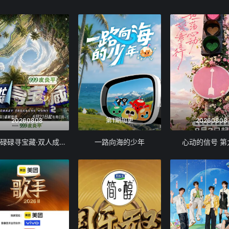
20260808
第1期加更
20260808
忙忙碌碌寻宝藏·双人成行季
一路向海的少年
心动的信号 第