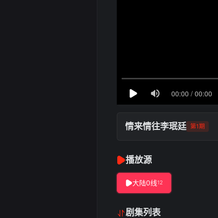
情来情往李珉廷
第1期
播放源
大陆0线
12
剧集列表