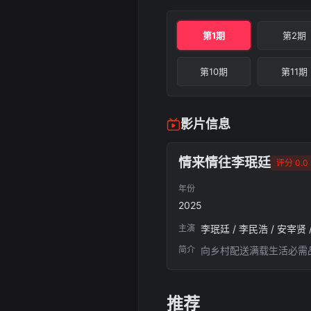
第1期
第2期
第10期
第11期
影片信息
情来情往李珉廷
评分 0.0
年份
2025
主演
李珉廷 / 李民浩 / 安宰贤 
简介
向乡村配送满载生活必需
推荐