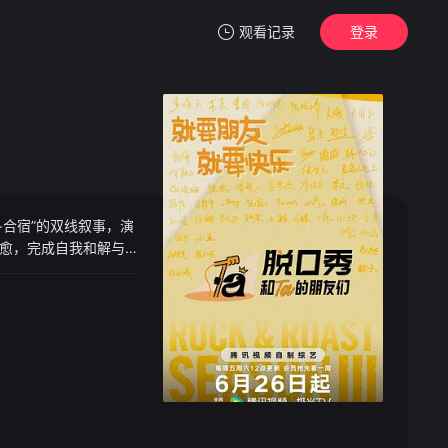
观看记录
登录
我的观影记录
合宿”的双线叙事，演
暂无观看影片的记录
愈，完成自我和解与