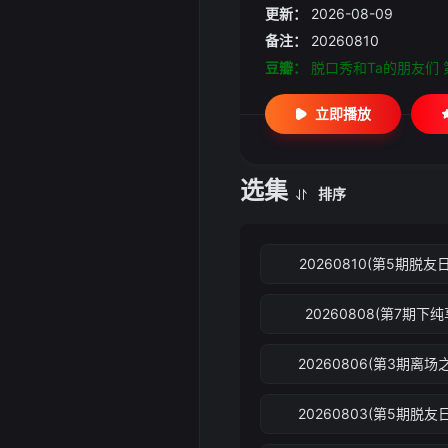
更新：
2026-08-09
备注：
20260810
豆瓣：
脱口秀和Ta的朋友们 
立即播放
选集
排序
20260810(第5期脱友
20260808(第7期下纯
20260806(第3期离场
20260803(第5期脱友