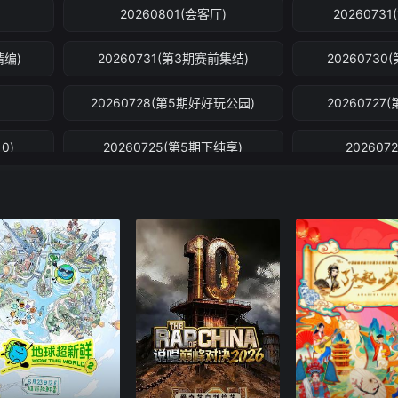
)
20260801(会客厅)
2026073
精编)
20260731(第3期赛前集结)
2026073
20260728(第5期好好玩公园)
2026072
0)
20260725(第5期下纯享)
202607
)
20260723(第1期离场之后)
202607
20260721(第4期好好玩公园)
2026072
享)
20260718(第4期下)
202607
)
20260714(第3期好好玩公园)
2026071
0)
20260711(第3期下纯享)
202607