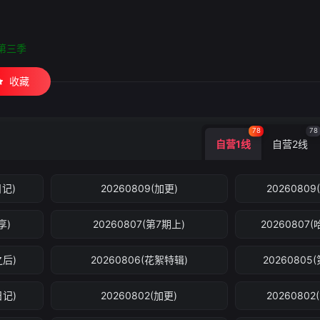
第三季
收藏
78
78
自营1线
自营2线
日记)
20260809(加更)
20260809
享)
20260807(第7期上)
2026080
之后)
20260806(花絮特辑)
2026080
日记)
20260802(加更)
20260802