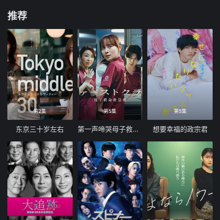
推荐
第2集
第5集
第5集
东京三十岁左右
第一声啼哭母子救命急救班
想要幸福的政宗君