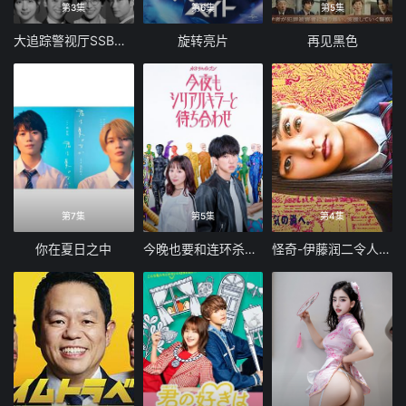
第3集
第6集
第5集
大追踪警视厅SSBC强行犯系第二季
旋转亮片
再见黑色
第7集
第5集
第4集
你在夏日之中
今晚也要和连环杀手约会
怪奇-伊藤润二令人彻夜难眠的奇异故事