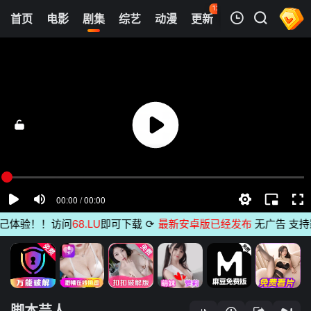
127
首页
电影
剧集
综艺
动漫
更新
热榜
APP
我的观影记录
脚本芸人
第1集
清空
体验！！访问
68.LU
即可下载
⟳
最新安卓版已经发布
无广告 支持影片
脚本芸人