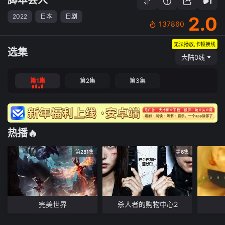
2022
日本
日剧
2.0
137860
无法播放,卡顿换线
选集
大陆0线
第1集
第2集
第3集
热播🔥
第281集
第6集
完美世界
杀人者的购物中心2