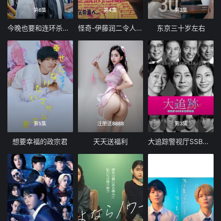
第6集
第4集
第3集
今晚也要和连环杀手约会
怪奇-伊藤润二令人彻夜难眠的奇异故事
东京三十岁左右
第5集
注册送8888
第3集
想要幸福的政宗君
天天送福利
大追踪警视厅SSBC强行犯系第二季