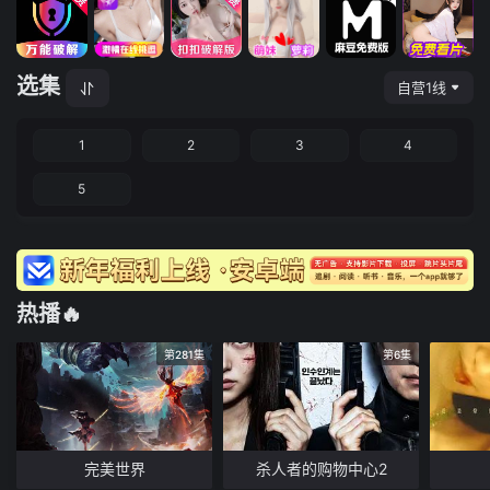
选集
自营1线
1
2
3
4
5
热播🔥
第281集
第6集
完美世界
杀人者的购物中心2