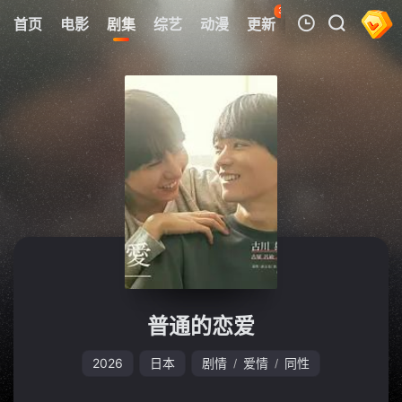
36
首页
电影
剧集
综艺
动漫
更新
热榜
APP
我的观影记录
暂无观看影片的记录
普通的恋爱
2026
日本
剧情
爱情
同性
/
/