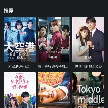
推荐
第3集
第5集
第4集
大空港GATE24
第一声啼哭母子救命急救班
冷淡同期的溺爱癖