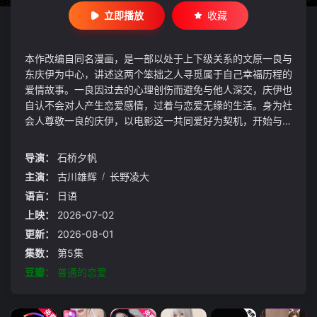
立即播放
收藏
本作改编自同名漫画，是一部以处于上下级关系的文原一良与
东庆伊为中心，讲述这两个笨拙之人寻觅属于自己幸福历程的
爱情故事。一良因过去的心理创伤而避免与他人深交，庆伊也
自认不会对人产生恋爱感情，过着与恋爱无缘的生活。身为社
会人尊敬一良的庆伊，以电影这一共同爱好为契机，开始与他
共度工作以外的时间。庆伊本未意识到关系会更进一步，然而
某日，借着酒劲的一良向他坦白了“自己是同性恋”这一事实。
导演：
石桥夕帆
直正也描绘笨拙而温柔的恋爱模样。
主演：
古川雄辉
/
长野凌大
语言：
日语
上映：
2026-07-02
更新：
2026-08-01
集数：
第5集
豆瓣：
普通的恋爱