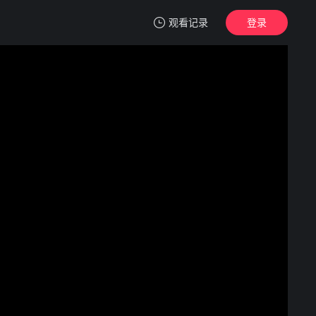
观看记录
登录
我的观影记录
诡境重启者
第01集
清空