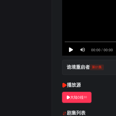
诡境重启者
第01集
播放源
大陆0线
30
剧集列表