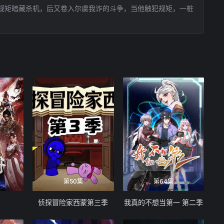
规矩暗藏杀机，后又卷入尔虞我诈的斗争，当他触犯规矩，一桩
第50集
第64集
侦探冒险家西蒙第三季
我真的不想当第一 第二季