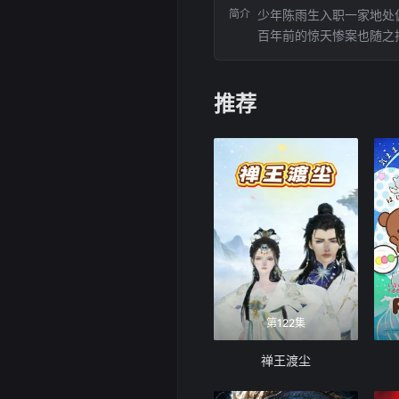
简介
少年陈雨生入职一家地处
百年前的惊天惨案也随之
推荐
第122集
禅王渡尘