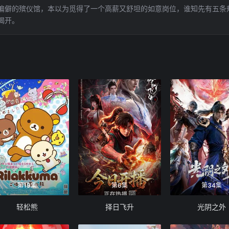
偏僻的殡仪馆，本以为觅得了一个高薪又舒坦的如意岗位，谁知先有五条
揭开。
第19集
第6集
第34集
轻松熊
择日飞升
光阴之外