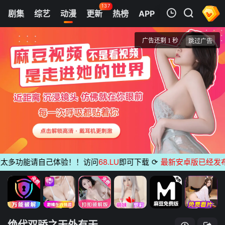
137
剧集
综艺
动漫
更新
热榜
APP
我的观影记录
绝代双骄之天外有天
正片
清空
多功能请自己体验！！访问
68.LU
即可下载
⟳
最新安卓版已经发布
无
绝代双骄之天外有天