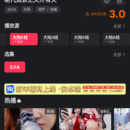
2024
大陆
动作
/
动画
3.0
843938
播放源
全部
大陆0线
大陆3线
大陆5线
大陆6线
1个视频
1个视频
1个视频
1个视频
选集
全部
正片
热播🔥
第3集
直播中