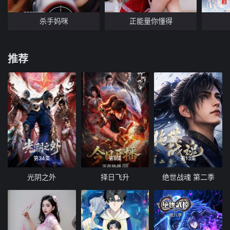
杀手妈咪
正能量你懂得
推荐
第34集
第6集
第13集
光阴之外
择日飞升
绝世战魂 第二季