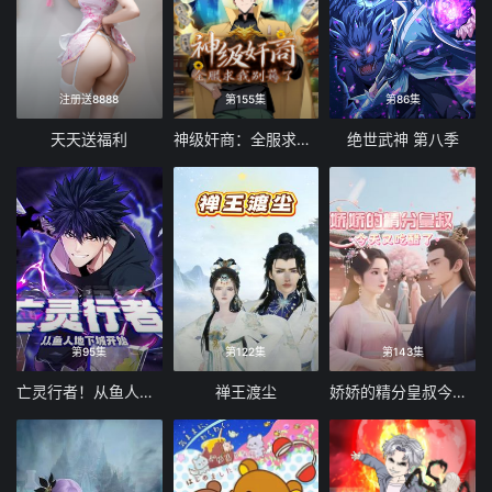
注册送8888
第155集
第86集
天天送福利
神级奸商：全服求我别薅了 动态漫画
绝世武神 第八季
第95集
第122集
第143集
亡灵行者！从鱼人地下城开始 动态漫画
禅王渡尘
娇娇的精分皇叔今天又吃醋了