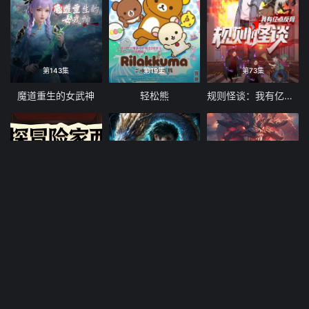
第143集
第19集
第73集
魔道重生的女武神
轻松熊
规则怪谈：我有亿点反骨
第50集
第49集
第289集
侦探冒险家西蒙第三季
开局SSS级御兽天赋，我成绝世妖孽动态漫画
全民御兽：开局山海经，我横扫全球