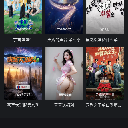
20260807
20260807
第12期
宇宙帮帮忙
天赐的声音 第七季
虽然没准备什么菜第四季
Plus版第3期
注册送8888
第6期纯享上集
密室大逃脱第八季
天天送福利
喜剧之王单口季第三季