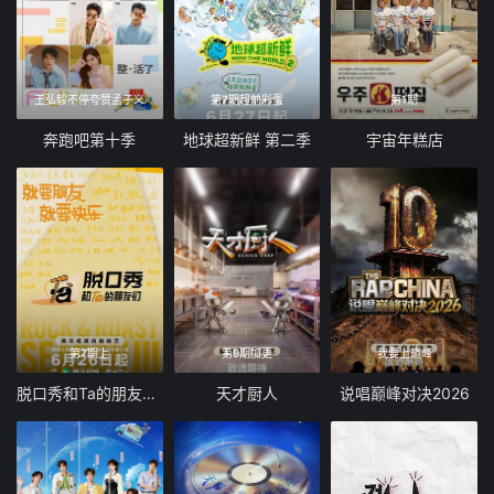
王弘毅不停夸赞孟子义
第7期超前彩蛋
第1期
奔跑吧第十季
地球超新鲜 第二季
宇宙年糕店
第7期上
第9期加更
我要上巅峰
脱口秀和Ta的朋友们 第三季
天才厨人
说唱巅峰对决2026