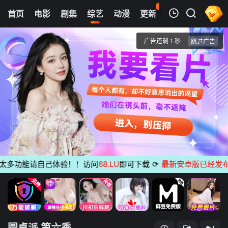
41
首页
电影
剧集
综艺
动漫
更新
热榜
APP
我的观影记录
圆桌派 第六季
第1期
清空
多功能请自己体验！！访问
68.LU
即可下载
⟳
最新安卓版已经发布
无广
圆桌派 第六季