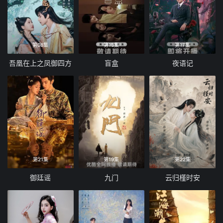
第08集
第13集
第17集
吾凰在上之凤御四方
盲盒
夜语记
第21集
第19集
第22集
御廷谣
九门
云归槿时安