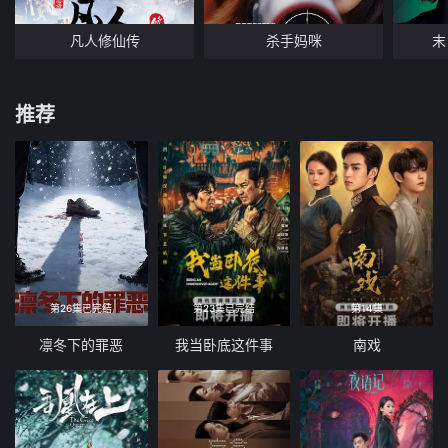
凡人修仙传
杀手妈咪
末
推荐
第26集已完结
第23集已完结
第14集
凛冬下的罪恶
我当卧底这件事
南戏