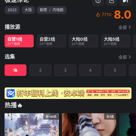
2023
大陆
剧情
/
内地剧
8.0
7710
播放源
全部
自营1线
自营2线
大陆0线
大陆5线
22个视频
22个视频
22个视频
22个视频
选集
全部
1
2
3
4
5
热播🔥
第186集
第3集