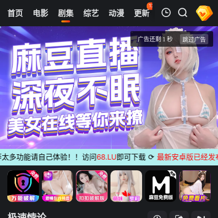
126
首页
电影
剧集
综艺
动漫
更新
热榜
APP
我的观影记录
极速悖论
1
清空
多功能请自己体验！！访问
68.LU
即可下载
⟳
最新安卓版已经发布
无
极速悖论