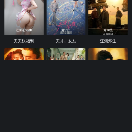
注册送8888
第16集
第26集
天天送福利
天才，女友
江海潮生
第14集
第10集
第10集
寒阳风起春山境
人鱼
嫁入高门