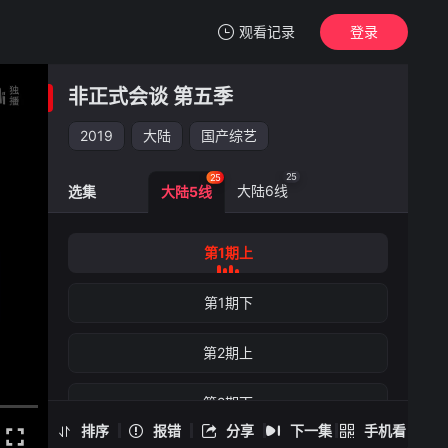
观看记录
登录
我的观影记录
非正式会谈 第五季
非正式会谈 第五季
第1期上
2019
大陆
国产综艺
清空
25
25
大陆6线
选集
大陆5线
非正式会谈 第五季 -第1期上
第1期上
手机扫一扫继续看
第1期下
第2期上
第2期下
排序
报错
分享
下一集
手机看