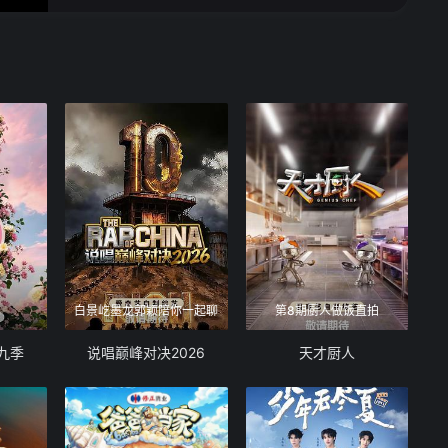
第3期上
第3期下
第4期上
第4期下
第5期上
第5期下
第6期上
白景屹墨龙郭颖陪你一起聊
第8期厨人做饭直拍
九季
说唱巅峰对决2026
天才厨人
第6期下
第7期上