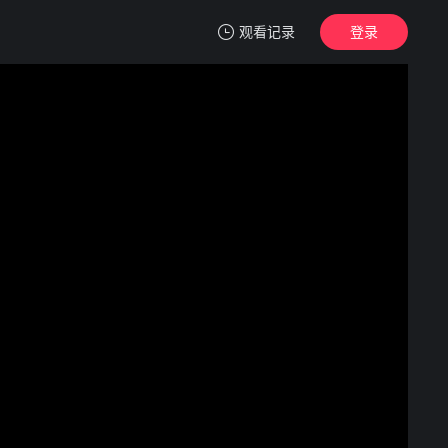
观看记录
登录
我的观影记录
甜甜的陷阱
1
清空