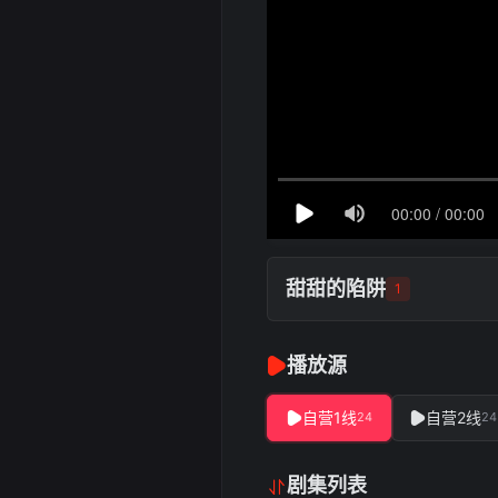
甜甜的陷阱
1
播放源
自营1线
自营2线
24
24
剧集列表