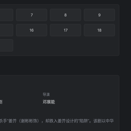
7
8
9
16
17
18
导演
剧
邓展能
杀手”姜芥（谢彬彬饰），却跌入姜芥设计的“陷阱”。该剧以中华