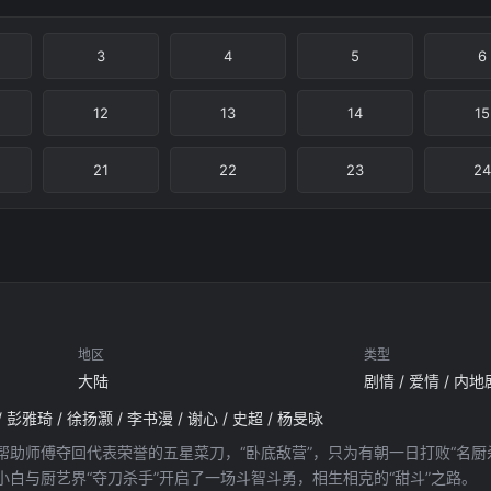
3
4
5
6
12
13
14
15
21
22
23
24
地区
类型
大陆
剧情 / 爱情 / 内地
 彭雅琦 / 徐扬灏 / 李书漫 / 谢心 / 史超 / 杨旻咏
帮助师傅夺回代表荣誉的五星菜刀，“卧底敌营”，只为有朝一日打败“名厨
白与厨艺界“夺刀杀手”开启了一场斗智斗勇，相生相克的“甜斗”之路。