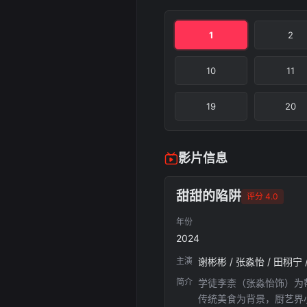
1
2
10
11
19
20
影片信息
甜甜的陷阱
评分 4.0
年份
2024
主演
谢彬彬 / 张淼怡 / 田栩宁 /
简介
学徒李柰（张淼怡饰）为
传统美食为背景，厨艺界小