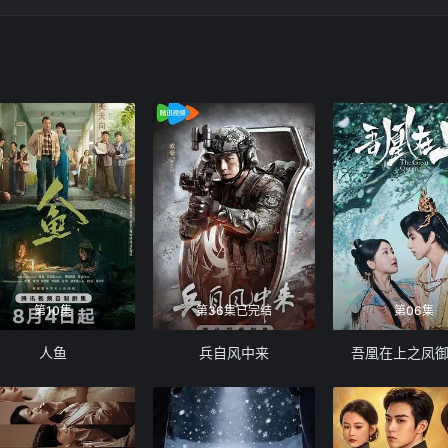
第10集
第36集已完结
第06集
人鱼
兵自风中来
吾凰在上之凤