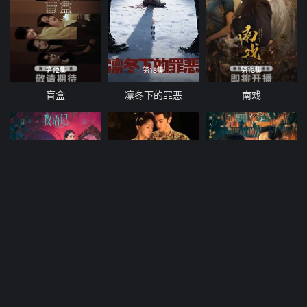
第12集
第18集
第13集
盲盒
凛冬下的罪恶
南戏
第16集
第20集
第23集已完结
夜语记
御廷谣
我当卧底这件事