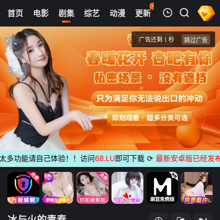
43
首页
电影
剧集
综艺
动漫
更新
热榜
APP
我的观影记录
冰与火的青春
第01集
清空
多功能请自己体验！！访问
68.LU
即可下载
⟳
最新安卓版已经发布
无广
冰与火的青春