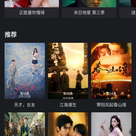
正能量你懂得
末日地堡 第三季
谜
推荐
第16集
第26集
第14集
天才，女友
江海潮生
寒阳风起春山境