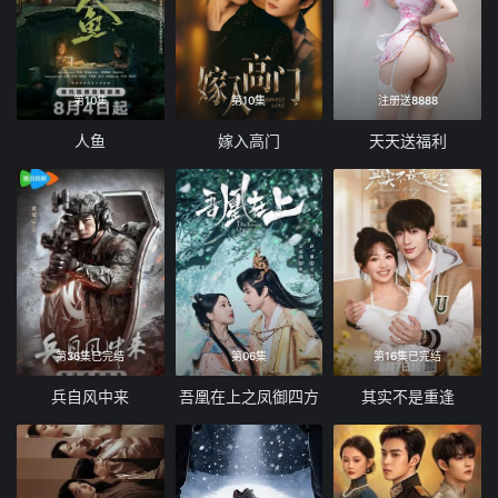
第10集
第10集
注册送8888
人鱼
嫁入高门
天天送福利
第36集已完结
第06集
第16集已完结
兵自风中来
吾凰在上之凤御四方
其实不是重逢