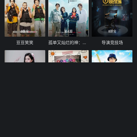
9集全
第4期
8期全
豆豆笑笑
孤单又灿烂的神：鬼怪十周年特辑
导演竞技场
注册送8888
10期全
10期全
天天送福利
旧基洞朋友们
刘在锡的民宿法则！