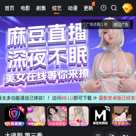
112
首页
电影
剧集
综艺
动漫
更新
热榜
APP
我的观影记录
大逃脱 第三季
第1期
清空
多功能请自己体验！！访问
68.LU
即可下载
⟳
最新安卓版已经发布
无
大逃脱 第三季