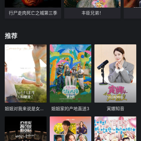
行尸走肉死亡之城第三季
丰臣兄弟！
推荐
10期全
第2期
20260805
姐姐对我来说是女人2
姐姐家的产地直送3
寅娜知音