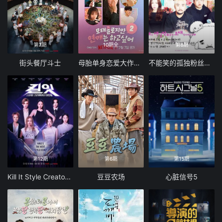
第7期
10期全
第8期
街头餐厅斗士
母胎单身恋爱大作战2
不能笑的孤独粉丝见面会
第12期
第6期
第15期
Kill It Style Creator War
豆豆农场
心脏信号5