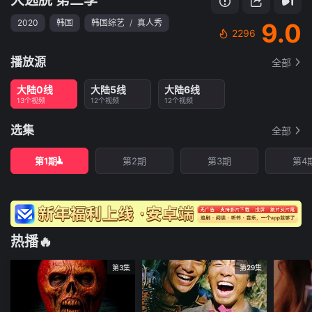
2020
韩国
韩国综艺
/
真人秀
9.0
2296
播放源
全部
大陆0线
大陆5线
大陆6线
13个视频
12个视频
12个视频
选集
全部
第1期
第2期
第3期
第4
热播🔥
第3集
第29集