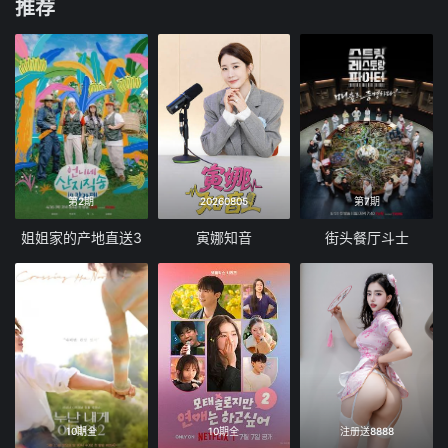
推荐
第2期
20260805
第7期
姐姐家的产地直送3
寅娜知音
街头餐厅斗士
10期全
10期全
注册送8888