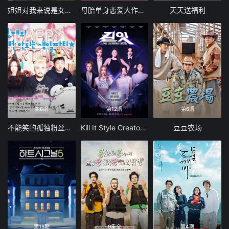
姐姐对我来说是女人2
母胎单身恋爱大作战2
天天送福利
第8期
第12期
第6期
不能笑的孤独粉丝见面会
Kill It Style Creator War
豆豆农场
第15期
9集全
第4期