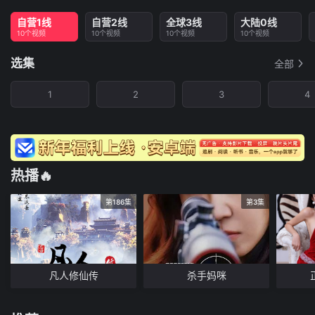
自营1线
自营2线
全球3线
大陆0线
10个视频
10个视频
10个视频
10个视频
选集
全部
1
2
3
4
热播🔥
第186集
第3集
凡人修仙传
杀手妈咪