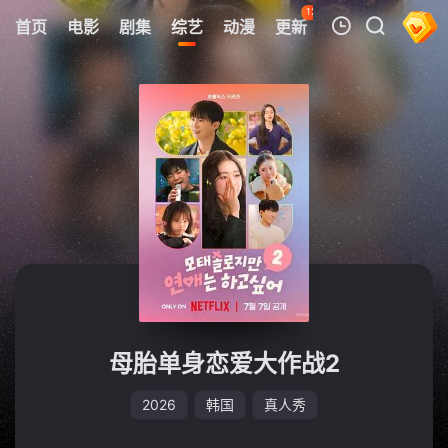
126
首页
电影
剧集
综艺
动漫
更新
热榜
APP
我的观影记录
暂无观看影片的记录
母胎单身恋爱大作战2
2026
韩国
真人秀