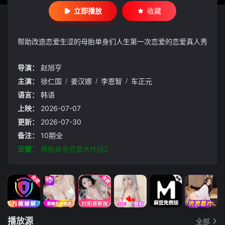
立即播放
收藏
帮助改造恋爱生涩的母胎单身们人生第一次恋爱的恋爱真人秀
导演：
赵旭亨
主演：
徐仁国
/
姜汉娜
/
李恩智
/
车正元
语言：
韩语
上映：
2026-07-07
更新：
2026-07-30
备注：
10期全
豆瓣：
母胎单身恋爱大作战2
播放源
全部