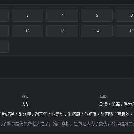
3
4
5
6
12
13
14
15
地区
类型
大陆
剧情 / 犯罪 / 香港
 鲍起静 / 张兆辉 / 谢天华 / 林嘉华 / 朱栢康 / 谷祖琳 / 张国强 / 蔡思韵 /
因儿子肇事撞伤黑帮老大之子，掩埋真相。黑帮老大为子复仇，