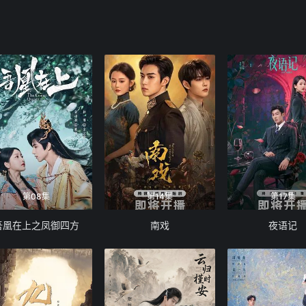
第08集
第14集
第17集
吾凰在上之凤御四方
南戏
夜语记