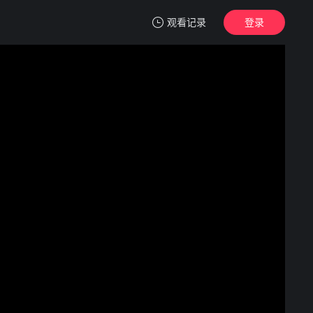
观看记录
登录
我的观影记录
绝命法官
1
清空