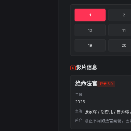
1
2
10
11
19
20
影片信息
绝命法官
评分 5.0
年份
2025
主演
张家辉 / 胡杏儿 / 曾舜晞 /
简介
刚正不阿的法官秦誉，