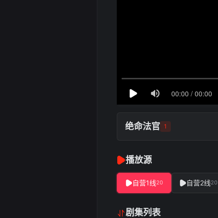
绝命法官
1
播放源
自营1线
自营2线
20
20
剧集列表