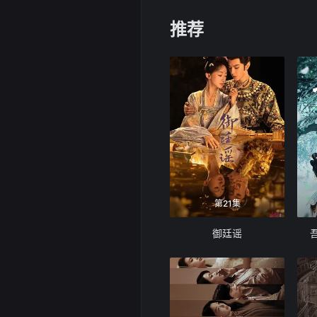
推荐
第21集
御廷谣