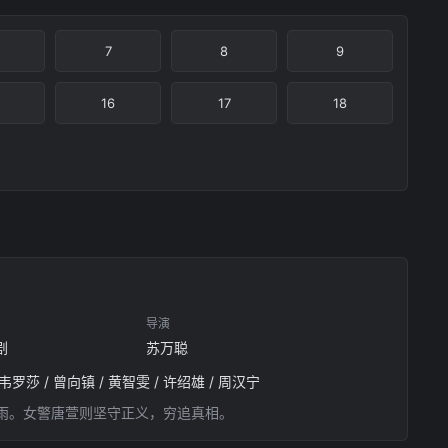
7
8
9
16
17
18
导演
剧
苏万聪
 韦罗莎 / 曾向镇 / 黄智雯 / 许绍雄 / 周汉宁
掀起腥风血雨。女警唐萱则坚守正义，穷追真相。