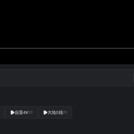
自营4K
大陆0线
20
20