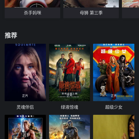
杀手妈咪
母狮 第三季
推荐
正片
正片
正片
灵魂伴侣
绿液惊魂
超级少女