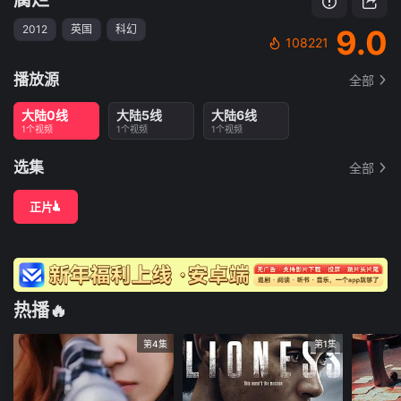
2012
英国
科幻
9.0
108221
播放源
全部
大陆0线
大陆5线
大陆6线
1个视频
1个视频
1个视频
选集
全部
正片
热播🔥
第4集
第1集