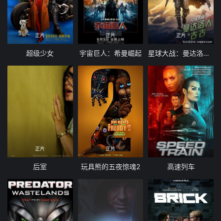
正片
正片
正片
超级少女
宇宙巨人：希曼崛起
星球大战：曼达洛人与古古
正片
正片
正片
后室
玩具熊的五夜惊魂2
高速列车