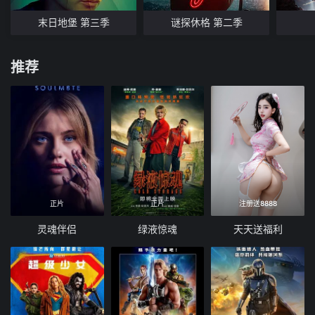
末日地堡 第三季
谜探休格 第二季
推荐
正片
正片
注册送8888
灵魂伴侣
绿液惊魂
天天送福利