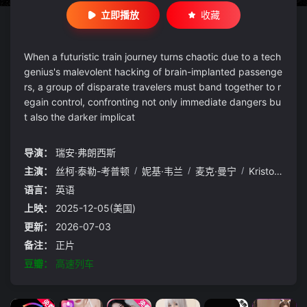
立即播放
收藏
When a futuristic train journey turns chaotic due to a tech
genius's malevolent hacking of brain-implanted passenge
rs, a group of disparate travelers must band together to r
egain control, confronting not only immediate dangers bu
t also the darker implicat
导演：
瑞安·弗朗西斯
主演：
丝柯·泰勒-考普顿
/
妮基·韦兰
/
麦克·曼宁
/
Kristos
/
An
语言：
英语
上映：
2025-12-05(美国)
更新：
2026-07-03
备注：
正片
豆瓣：
高速列车