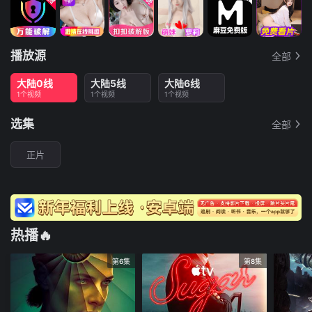
播放源
全部
大陆0线
大陆5线
大陆6线
1个视频
1个视频
1个视频
选集
全部
正片
热播🔥
第6集
第8集