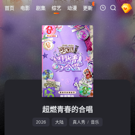
36
首页
电影
剧集
综艺
动漫
更新
热榜
APP
我的观影记录
暂无观看影片的记录
超燃青春的合唱
2026
大陆
真人秀
音乐
/