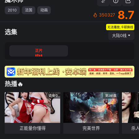
2010
法国
动画
8.7
350327
无法播放,卡顿换线
选集
大陆0线
正片
热播🔥
直播中
第281集
正能量你懂得
完美世界
杀