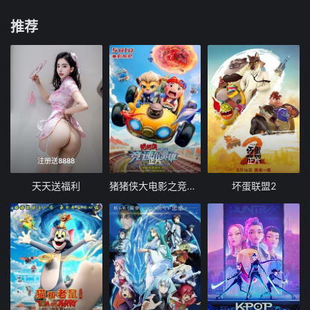
推荐
注册送8888
正片
正片
天天送福利
猪猪侠大电影之竞速小英雄
坏蛋联盟2