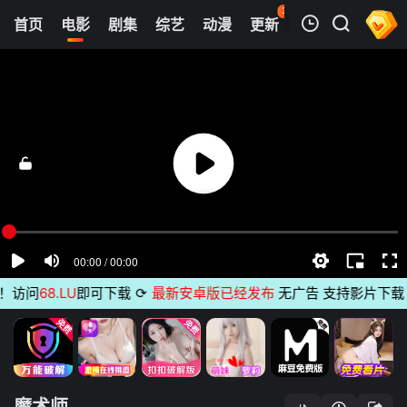
37
首页
电影
剧集
综艺
动漫
更新
热榜
APP
我的观影记录
魔术师
正片
清空
访问
68.LU
即可下载
⟳
最新安卓版已经发布
无广告 支持影片下载 支
魔术师