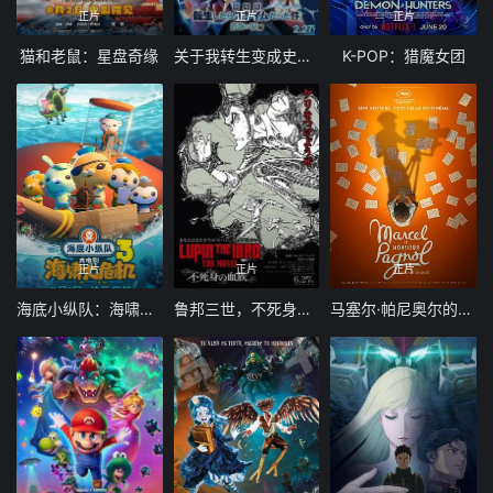
正片
正片
正片
猫和老鼠：星盘奇缘
关于我转生变成史莱姆这档事苍海之泪篇-劇場版
K-POP：猎魔女团
正片
正片
正片
海底小纵队：海啸大危机
鲁邦三世，不死身的血族
马塞尔·帕尼奥尔的华丽人生