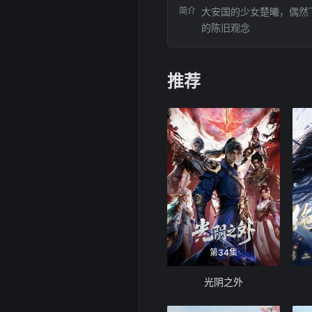
简介
大安国的少女楚曦，偶然
的陈旧观念
推荐
第34集
光阴之外