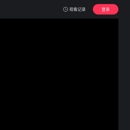
观看记录
登录
我的观影记录
王妃她只想搞事业
第1集
清空