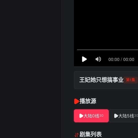
王妃她只想搞事业
第1集
播放源
大陆0线
大陆5线
30
3
剧集列表