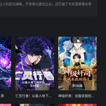
过人的武功谋略，不但得以建功立业，还打破了大安国男尊女卑
第95集
第155集
八季
亡灵行者！从鱼人地下城开始 动态漫画
神级奸商：全服求我别薅了 动态漫画