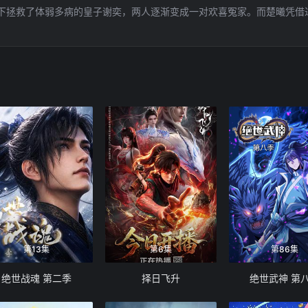
下拯救了体弱多病的皇子谢奕，两人逐渐变成一对欢喜冤家。而楚曦凭借
第13集
第6集
第86集
绝世战魂 第二季
择日飞升
绝世武神 第