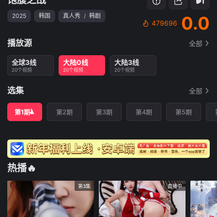
2025
韩国
真人秀
/
韩剧
0.0
479696
播放源
全部
全球3线
大陆0线
大陆3线
20个视频
20个视频
20个视频
选集
全部
第1期
第2期
第3期
第4期
第5期
热播🔥
第3集
直播中