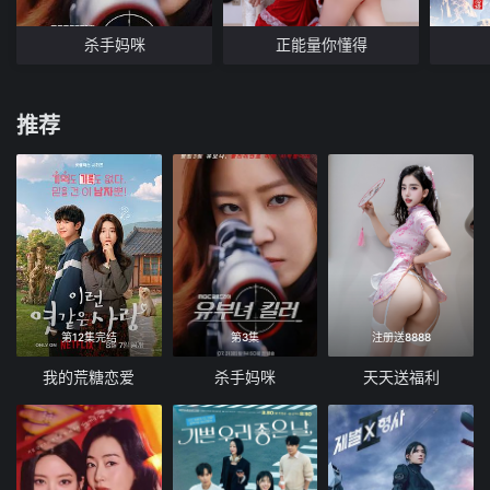
杀手妈咪
正能量你懂得
推荐
第12集完结
第3集
注册送8888
我的荒糖恋爱
杀手妈咪
天天送福利