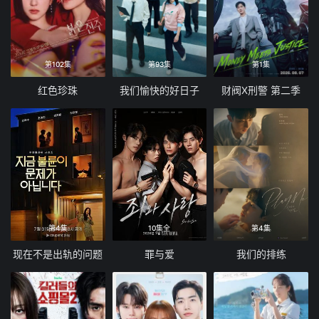
第102集
第93集
第1集
红色珍珠
我们愉快的好日子
财阀X刑警 第二季
第4集
10集全
第4集
现在不是出轨的问题
罪与爱
我们的排练