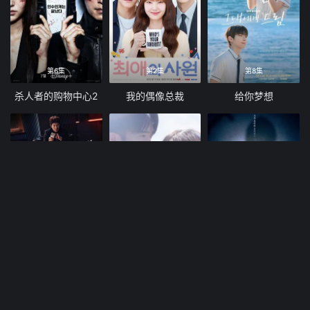
第6集
第2集
第8集
杀人者的购物中心2
我的偶像总裁
给你梦想
第8集
第4集
第10集
公寓黑风暴
爱情来了
婚姻之后