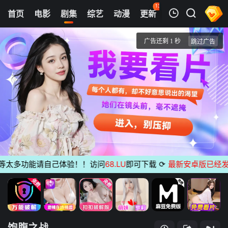
135
首页
电影
剧集
综艺
动漫
更新
热榜
APP
我的观影记录
饱腹之战
第1期
清空
太多功能请自己体验！！访问
68.LU
即可下载
⟳
最新安卓版已经发布
无
饱腹之战