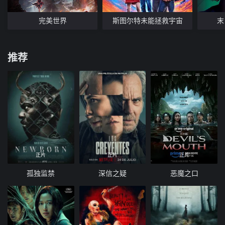
完美世界
斯图尔特未能拯救宇宙
末
推荐
正片
正片
正片
孤独监禁
深信之疑
恶魔之口