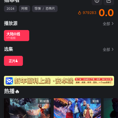
2024
阿根
惊悚
/
恐怖片
0.0
979283
播放源
全部
大陆0线
1个视频
选集
全部
正片
热播🔥
第281集
第3集