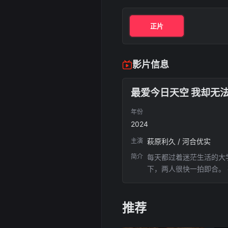
正片
影片信息
最爱今日天空 我却无
年份
2024
主演
萩原利久 / 河合优实
简介
每天都过着迷茫生活的大
下，两人很快一拍即合。
去世的祖母的话一样。 
推荐