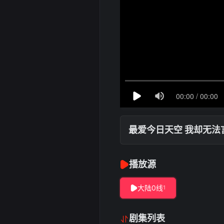
最爱今日天空 我却无法
播放源
大陆0线
1
剧集列表