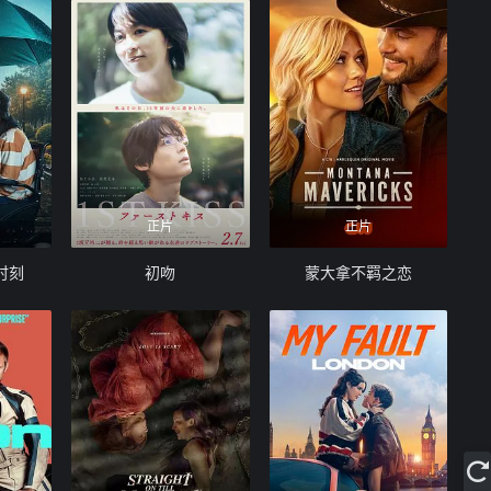
正片
正片
时刻
初吻
蒙大拿不羁之恋