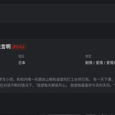
法言明
评分 6.3
地区
类型
日本
剧情 / 爱情 / 爱情
学生小西，和校内唯一的朋友山根和澡堂的打工伙伴打闹。 有一天下课
 在对话不断的情况下，“我想每天都很开心。 我想我最喜欢今天的天空。
就在这时，改变命运的冲击事件袭击了两个人。