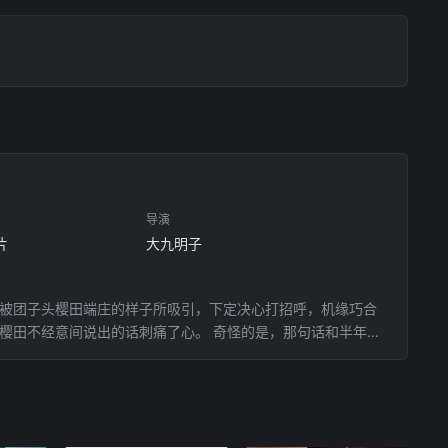
导演
片
大九明子
，被团子头樱田端庄的样子所吸引，下定决心打招呼，机缘巧合
”樱田不经意间说出的话刺痛了心。 奇怪的是，那句话和半年前