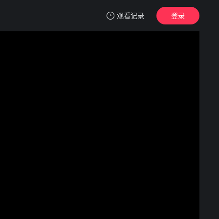
观看记录
登录
我的观影记录
最爱今日天空 我却无法言明
正片
清空