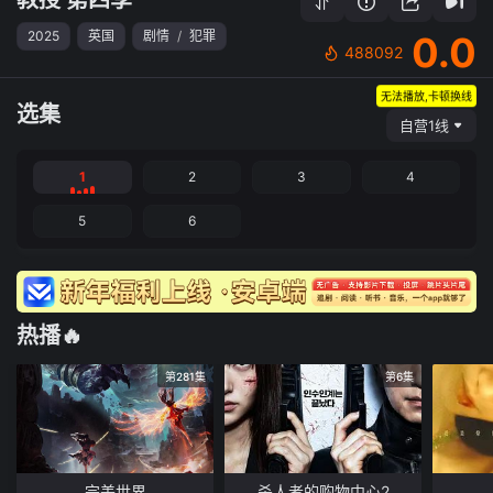
2025
英国
剧情
/
犯罪
0.0
488092
无法播放,卡顿换线
选集
自营1线
1
2
3
4
5
6
热播🔥
第281集
第6集
完美世界
杀人者的购物中心2