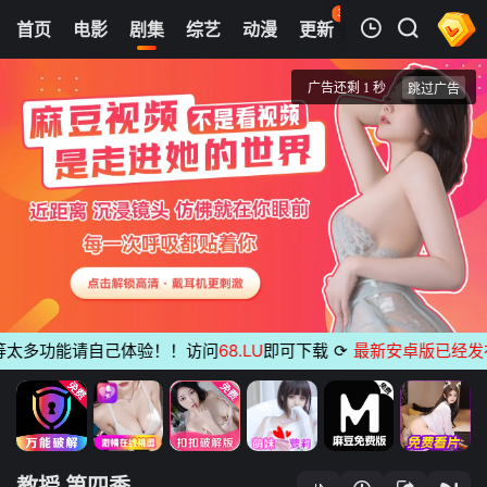
37
首页
电影
剧集
综艺
动漫
更新
热榜
APP
我的观影记录
T教授 第四季
1
清空
太多功能请自己体验！！访问
68.LU
即可下载
⟳
最新安卓版已经发布
无
教授 第四季