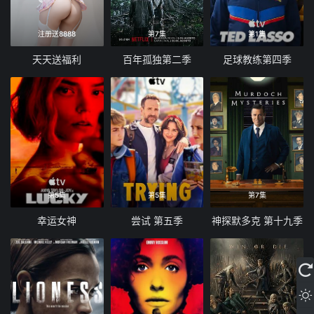
注册送8888
第7集
第1集
天天送福利
百年孤独第二季
足球教练第四季
第5集
第5集
第7集
幸运女神
尝试 第五季
神探默多克 第十九季