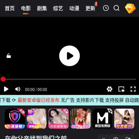
60
首页
电影
剧集
综艺
动漫
更新
热榜
APP
我的观影记录
在你父亲找到我们之前
正片
清空
载
⟳
最新安卓版已经发布
无广告 支持影片下载 支持投屏 自动跳片
在你父亲找到我们之前