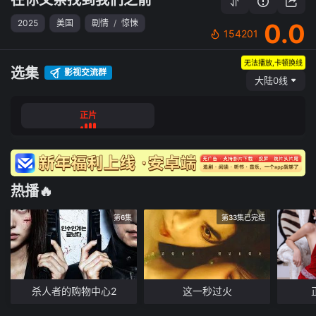
2025
美国
剧情
/
惊悚
0.0
154201
无法播放,卡顿换线
选集
影视交流群
大陆0线
正片
热播🔥
第6集
第33集已完结
杀人者的购物中心2
这一秒过火