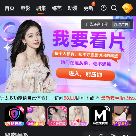
101
首页
电影
剧集
综艺
动漫
更新
热榜
APP
我的观影记录
秘密关系
1
清空
太多功能请自己体验！！访问
68.LU
即可下载
⟳
最新安卓版已经发布
无
秘密关系