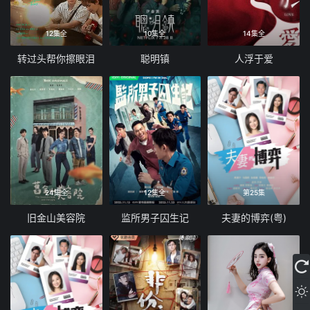
12集全
10集全
14集全
转过头帮你擦眼泪
聪明镇
人浮于爱
24集全
12集全
第25集
旧金山美容院
监所男子囚生记
夫妻的博弈(粤)