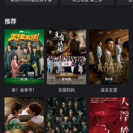
推荐
第2集
第30集
第4集
来！金来号！
豆腐妈妈
成名在望