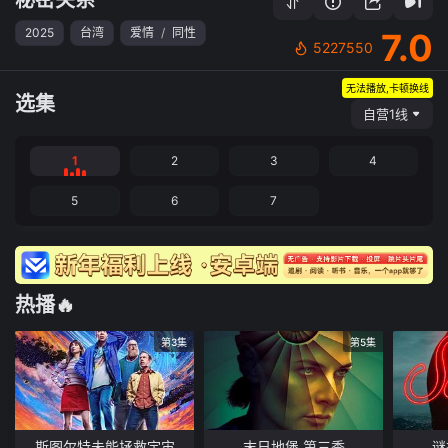
2025
台湾
爱情
/
同性
7.0
5227550
无法播放,卡顿换线
选集
自营1线
1
2
3
4
5
6
7
热播🔥
第3集
第5集
斯图尔特未能拯救宇宙
末日地堡 第三季
谜