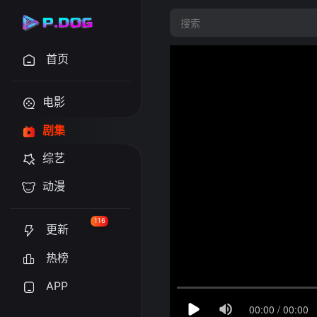
首页
电影
剧集
综艺
动漫
116
更新
热榜
APP