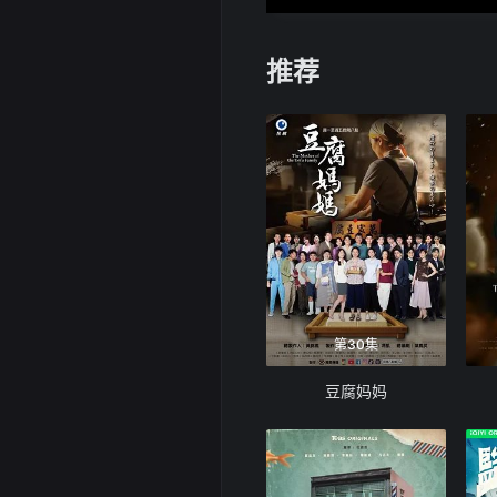
推荐
第30集
豆腐妈妈