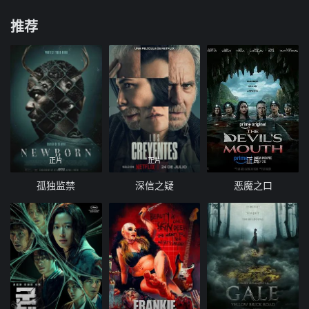
推荐
正片
正片
正片
孤独监禁
深信之疑
恶魔之口