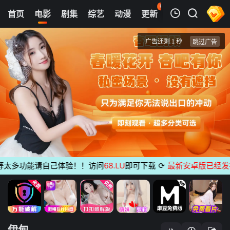
69
首页
电影
剧集
综艺
动漫
更新
热榜
APP
我的观影记录
伊甸
独家4k
清空
太多功能请自己体验！！访问
68.LU
即可下载
⟳
最新安卓版已经发布
无
伊甸