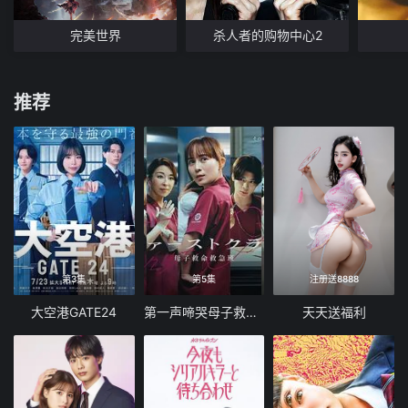
完美世界
杀人者的购物中心2
推荐
第3集
第5集
注册送8888
大空港GATE24
第一声啼哭母子救命急救班
天天送福利