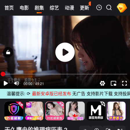
37
首页
电影
剧集
综艺
动漫
更新
热榜
APP
我的观影记录
天久鹰央的推理病历表 2025
1
清空
温馨提示:
⟳
最新安卓版已经发布
无广告 支持影片下载 支持投屏 
天久鹰央的推理病历表 2