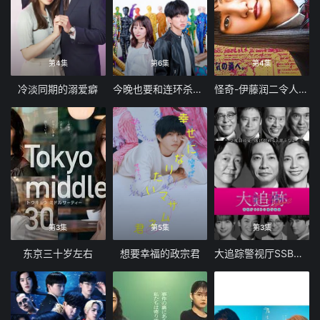
第4集
第6集
第4集
冷淡同期的溺爱癖
今晚也要和连环杀手约会
怪奇-伊藤润二令人彻夜难眠的奇异故事
第3集
第5集
第3集
东京三十岁左右
想要幸福的政宗君
大追踪警视厅SSBC强行犯系第二季