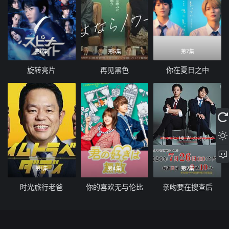
第6集
第5集
第7集
旋转亮片
再见黑色
你在夏日之中
第1集
第4集
第2集
时光旅行老爸
你的喜欢无与伦比
亲吻要在搜查后