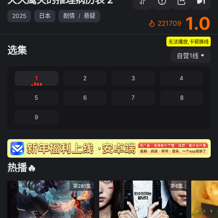
2025
日本
剧情
/
悬疑
1.0
221709
无法播放,卡顿换线
选集
自营1线
1
2
3
4
5
6
7
8
9
热播🔥
第281集
第6集