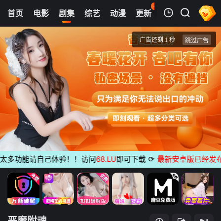
41
首页
电影
剧集
综艺
动漫
更新
热榜
APP
我的观影记录
恶魔附魂
第1集
清空
多功能请自己体验！！访问
68.LU
即可下载
⟳
最新安卓版已经发布
无
恶魔附魂