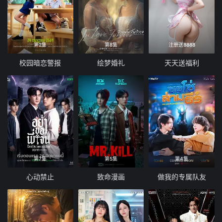
第2集
第8集
注册送8888
校园暗恋警报
绘梦婚礼
天天送福利
第7集
第5集
第4集
心动禁止
致命漫画
做我的专属队友