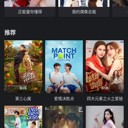
正能量你懂得
我的偶像总裁
推荐
第3集
第3集
第5集
第三心属
爱情决胜点
四大元素之火之爱链