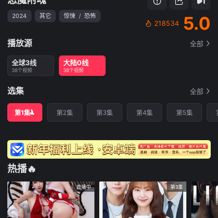
2024
其它
惊悚
/
恐怖
5.0
218534
播放源
全部
全球3线
大陆0线
38个视频
38个视频
选集
全部
第1集
第2集
第3集
第4集
第5集
热播🔥
直播中
第3集