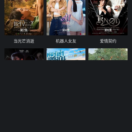
第7集
第6集
第6集
当光芒消逝
机器人女友
爱情契约
10集全
第10集
12集全
偿还
爱冲云霄
当橘子掉落时