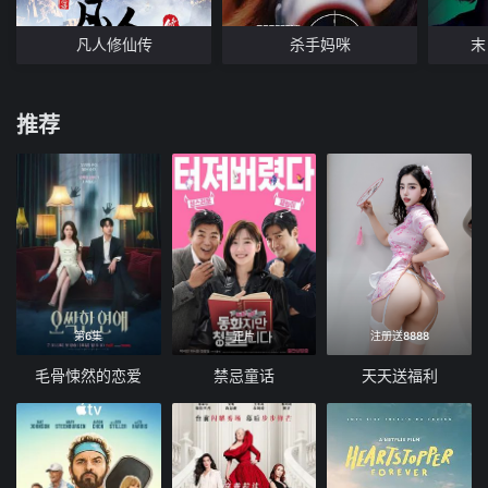
凡人修仙传
杀手妈咪
末
推荐
第6集
正片
注册送8888
毛骨悚然的恋爱
禁忌童话
天天送福利