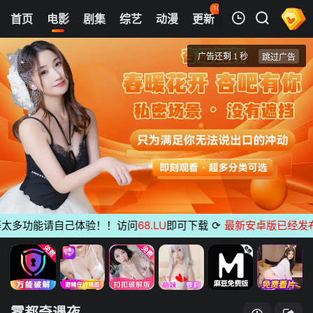
102
首页
电影
剧集
综艺
动漫
更新
热榜
APP
我的观影记录
雾都奇遇夜
正片
清空
多功能请自己体验！！访问
68.LU
即可下载
⟳
最新安卓版已经发布
无
雾都奇遇夜