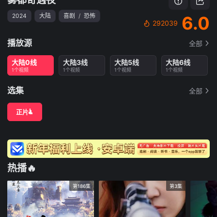
2024
大陆
喜剧
/
恐怖
6.0
292039
播放源
全部
大陆0线
大陆3线
大陆5线
大陆6线
1个视频
1个视频
1个视频
1个视频
选集
全部
正片
热播🔥
第186集
第3集