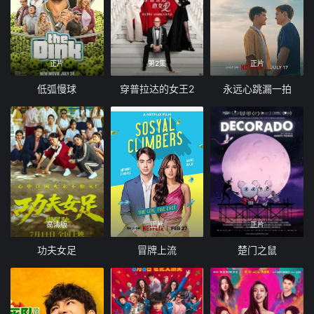
正片
第2集
正片
低弧慢球
穿普拉达的女王2
永远心跳漏一拍
高清版
正片
正片
功夫女足
冒牌上流
楚门之鼠