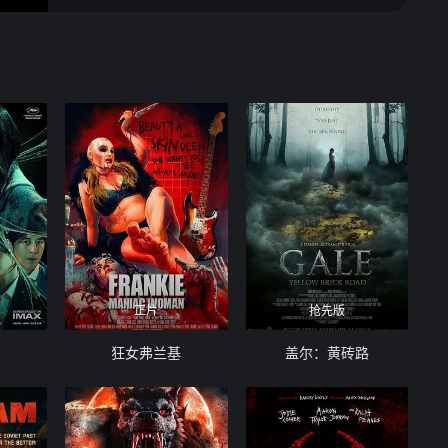
正片
抢先版
狂女弗兰基
盖尔：黄砖路