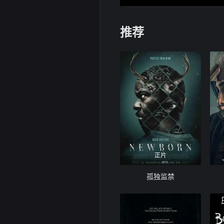
推荐
正片
孤独监禁