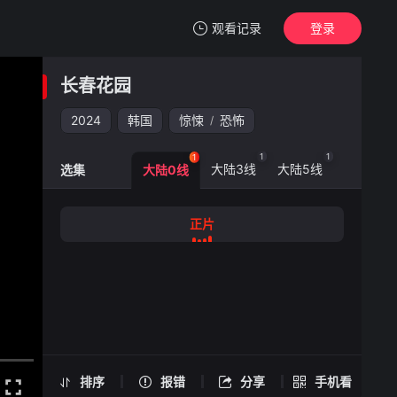
观看记录
登录
我的观影记录
长春花园
长春花园
正片
2024
韩国
惊悚
恐怖
/
清空
1
1
1
1
大陆3线
大陆5线
大陆6线
选集
大陆0线
长春花园 -正片
正片
手机扫一扫继续看
排序
报错
分享
手机看