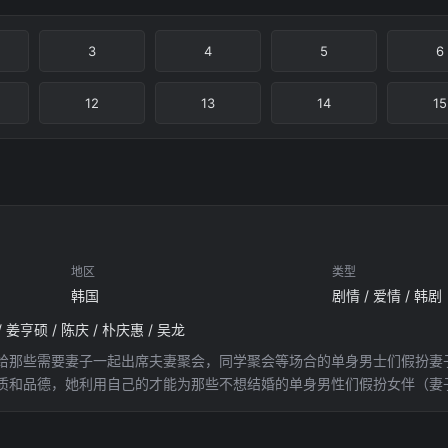
3
4
5
6
12
13
14
15
地区
类型
韩国
剧情 / 爱情 / 韩剧
 姜亨硕 / 陈庆 / 朴庆惠 / 吴龙
那些需要妻子一起出席夫妻聚会，同学聚会等场合的单身男士们假扮妻子的“Sin
质和品德，她利用自己的才能为那些不想结婚的单身男性们假扮女伴（妻
，还拥有米其林星级的厨艺，她在周一到周六都努力工作，星期日休息，