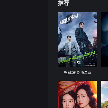
推荐
第1集
财阀X刑警 第二季