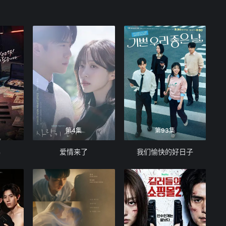
第4集
第93集
暴
爱情来了
我们愉快的好日子