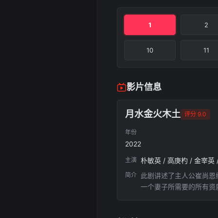
1
2
10
11
影片信息
月水金火木土
评分 9.0
年份
2022
主演
朴敏英 / 高庚杓 / 金宰英 /
简介
此剧讲述了主人公崔尚恩给
一个妻子所需要的所有资
会攀岩，打高尔夫，击剑