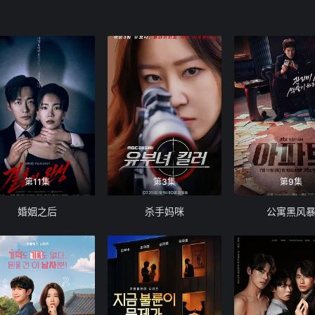
第11集
第3集
第9集
婚姻之后
杀手妈咪
公寓黑风