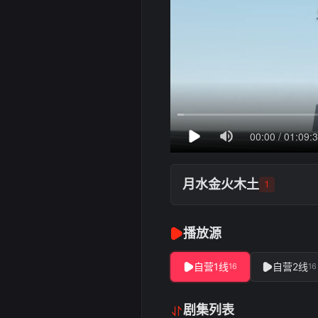
月水金火木土
1
播放源
自营1线
自营2线
16
16
剧集列表