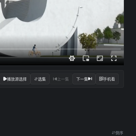
播放源选择
选集
上一集
下一集
手机看
倒序