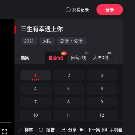
观看记录
登录
我的观影记录
三生有幸遇上你
三生有幸遇上你
1
2021
大陆
剧情
爱情
/
清空
40
40
40
40
自营2线
大陆0线
大陆5线
选集
自营1线
三生有幸遇上你 -1
1
2
3
手机扫一扫继续看
4
5
6
7
8
9
10
11
12
13
14
15
排序
报错
分享
下一集
手机看