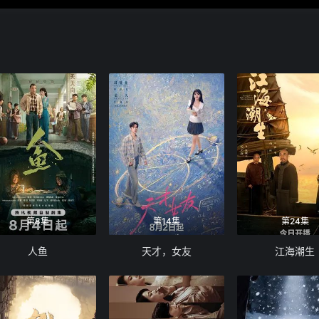
第8集
第14集
第24集
人鱼
天才，女友
江海潮生