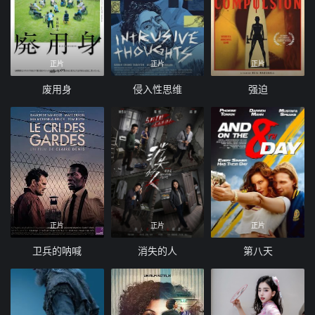
正片
正片
正片
废用身
侵入性思维
强迫
正片
正片
正片
卫兵的呐喊
消失的人
第八天