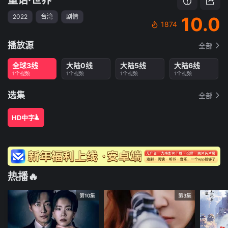
2022
台湾
剧情
10.0
1874
播放源
全部
全球3线
大陆0线
大陆5线
大陆6线
1个视频
1个视频
1个视频
1个视频
选集
全部
HD中字
热播🔥
第10集
第3集