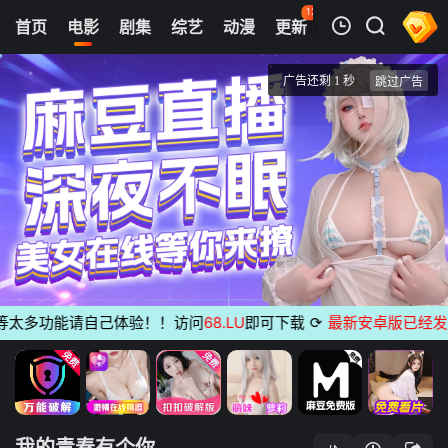
126
首页
电影
剧集
综艺
动漫
更新
热榜
APP
我的观影记录
我的青春有个你
蓝光1080P
清空
太多功能请自己体验！！访问
68.LU
即可下载
⟳
最新安卓版已经发布
无
我的青春有个你