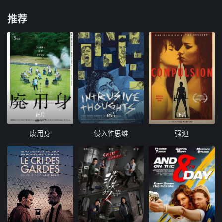
推荐
正片
正片
正片
废用身
侵入性思维
强迫