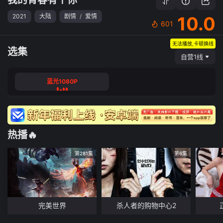
2021
大陆
剧情
/
爱情
10.0
601
无法播放,卡顿换线
选集
自营1线
蓝光1080P
热播🔥
第281集
第6集
完美世界
杀人者的购物中心2