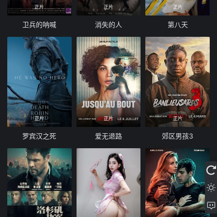
正片
正片
正片
卫兵的呐喊
消失的人
第八天
正片
正片
正片
罗宾汉之死
爱无退路
郊区男孩3