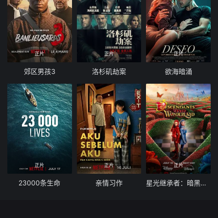
正片
正片
正片
郊区男孩3
洛杉矶劫案
欲海暗涌
正片
正片
正片
23000条生命
亲情习作
星光继承者：暗黑仙境