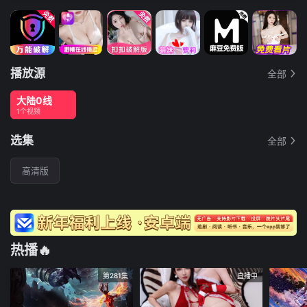
播放源
全部
大陆0线
1个视频
选集
全部
高清版
热播🔥
第281集
直播中