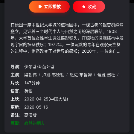
立即播放
收藏
在德国一座中世纪大学城的植物园中，一棵古老的银杏树静静
矗立，见证着三个时代中人与自然之间的深层联结。1908
年，大学首位女性学生透过摄影镜头，在植物的微观结构中发
现宇宙的神圣秩序；1972年，一位沉默的青年在观察天竺葵
的过程中，悄然改变了对世界的感知；2020年，一位来自香
港的神经科学家在研究婴儿意识的同时，与这棵树展开一场意
想不到的实验。
导演：
伊尔蒂科·茵叶蒂
主演：
梁朝伟
/
卢娜·韦德勒
/
恩佐·布鲁姆
/
蕾雅·赛杜
/
西尔维
片长：
147分钟
语言：
英语
上映：
2026-04-25(中国大陆)
更新：
2026-05-16
备注：
高清版
豆瓣：
寂静的朋友