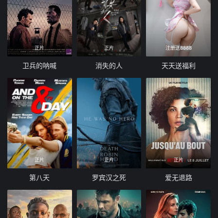
正片
正片
注册送8888
卫兵的呐喊
消失的人
天天送福利
正片
正片
正片
第八天
罗宾汉之死
爱无退路