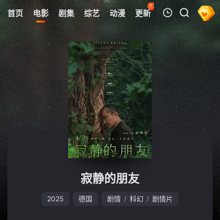
132
首页
电影
剧集
综艺
动漫
更新
热榜
APP
我的观影记录
暂无观看影片的记录
寂静的朋友
2025
德国
剧情
科幻
剧情片
/
/