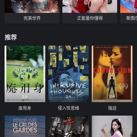
完美世界
正能量你懂得
斯图
推荐
正片
正片
正片
废用身
侵入性思维
强迫