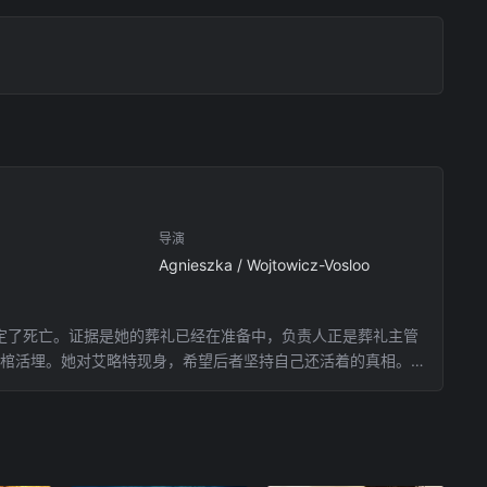
导演
Agnieszka / Wojtowicz-Vosloo
经被判定了死亡。证据是她的葬礼已经在准备中，负责人正是葬礼主管
是入棺活埋。她对艾略特现身，希望后者坚持自己还活着的真相。
缘由。而安娜面对不见底的黑暗，内心无比悲凉。然而，艾略特
她的男友保罗（贾斯汀•朗JustinLong饰）。他并不认同