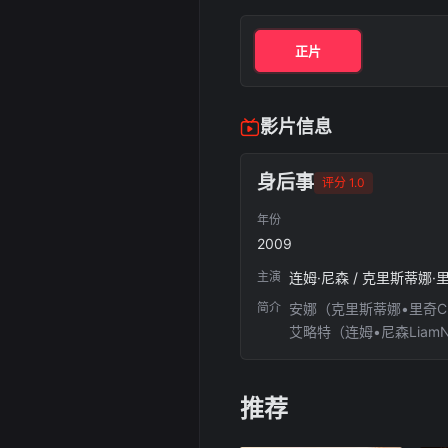
正片
影片信息
身后事
评分 1.0
年份
2009
主演
连姆·尼森 / 克里斯蒂娜·里
简介
安娜（克里斯蒂娜•里奇C
艾略特（连姆•尼森Lia
两个人在封闭的停尸间进
并不认同安娜的说法。他坚
艾略特的说法，坚持调查
推荐