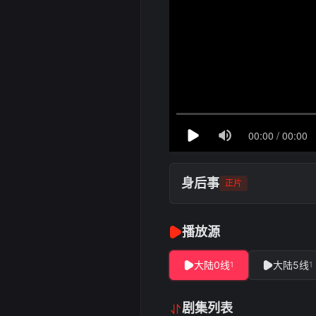
身后事
正片
播放源
大陆0线
大陆5线
1
1
剧集列表