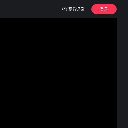
观看记录
登录
我的观影记录
身后事
正片
清空