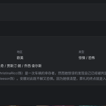
地区
类型
欧美
惊悚 / 恐怖
奇 / 贾斯汀·朗 / 乔西·查尔斯
hristinaRicci饰）是一次车祸的幸存者，然而她惊讶的发现自己已
mNeeson饰）。安娜对此既不解又恐惧。因为她很清楚，葬礼的终点就
行着辩论，艾略特坚持履行自己的职责，并对安娜解释她到“来世”的种种
持自己是因为通灵才能辨识安娜的游魂。只有一个人还坚信安娜活着，那就是
安娜的死因，慢慢地，他接近了真相……