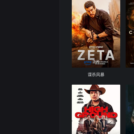
正片
谍杀风暴